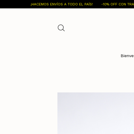
¡HACEMOS ENVÍOS A TODO EL PAÍS!
-10% OFF CON TRANSFERENCIA BA
Bienve