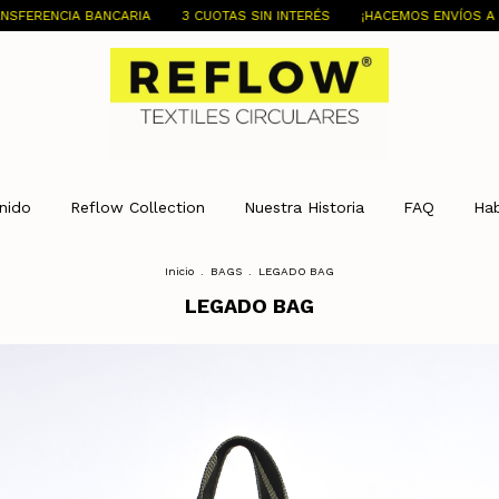
NCARIA
3 CUOTAS SIN INTERÉS
¡HACEMOS ENVÍOS A TODO EL PAÍS!
nido
Reflow Collection
Nuestra Historia
FAQ
Ha
Inicio
.
BAGS
.
LEGADO BAG
LEGADO BAG