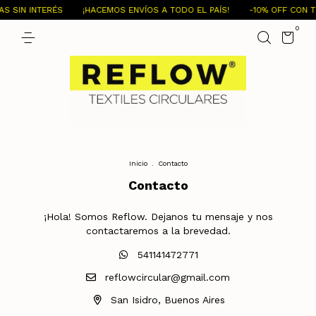
S SIN INTERÉS
¡HACEMOS ENVÍOS A TODO EL PAÍS!
-10% OFF CON T
0
Inicio
.
Contacto
Contacto
¡Hola! Somos Reflow. Dejanos tu mensaje y nos
contactaremos a la brevedad.
541141472771
reflowcircular@gmail.com
San Isidro, Buenos Aires