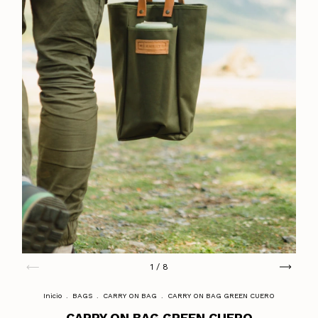
1
/
8
Inicio
.
BAGS
.
CARRY ON BAG
.
CARRY ON BAG GREEN CUERO
CARRY ON BAG GREEN CUERO