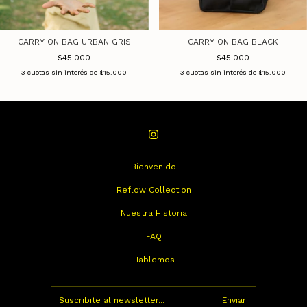
CARRY ON BAG BLACK
CARRY ON BAG URBAN GRIS
$45.000
$45.000
3
cuotas sin interés de
$15.000
3
cuotas sin interés de
$15.000
Bienvenido
Reflow Collection
Nuestra Historia
FAQ
Hablemos