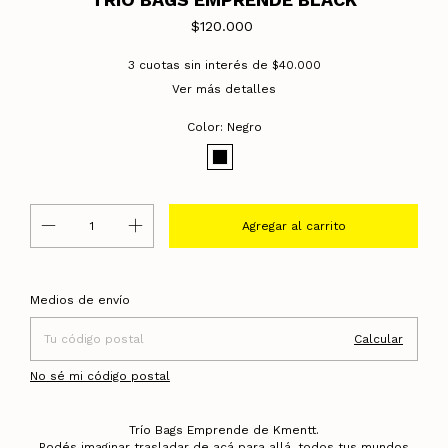
$120.000
3
cuotas sin interés de
$40.000
Ver más detalles
Color:
Negro
Entregas para el CP:
Cambiar CP
Medios de envío
Calcular
No sé mi código postal
Trío Bags Emprende de Kmentt.
Podés imaginar trasladar de acá para allá, todos tus mundos