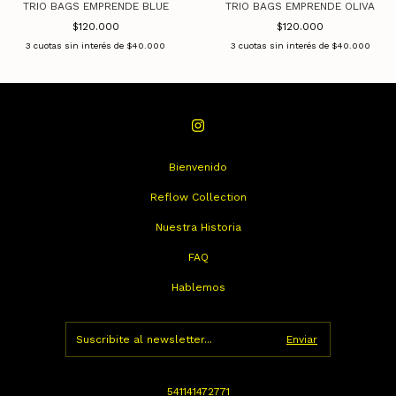
TRIO BAGS EMPRENDE BLUE
TRIO BAGS EMPRENDE OLIVA
$120.000
$120.000
3
cuotas sin interés de
$40.000
3
cuotas sin interés de
$40.000
Bienvenido
Reflow Collection
Nuestra Historia
FAQ
Hablemos
541141472771