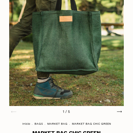
1
/
5
Inicio
.
BAGS
.
MARKET BAG
.
MARKET BAG CHIC GREEN
MARKET BAG CHIC GREEN