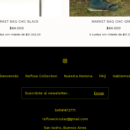
RKET BAG CHIC BLACK
MARKET BAG CHIC GR
$64.000
$64.000
tas sin interés de
$21.333,33
3
cuotas sin interés de
$21.3
Bienvenido
Reflow Collection
Nuestra Historia
FAQ
Hablemo
541141472771
reflowcircular@gmail.com
San Isidro, Buenos Aires