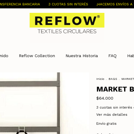
NCARIA
3 CUOTAS SIN INTERÉS
¡HACEMOS ENVÍOS A TODO EL PAÍS!
nido
Reflow Collection
Nuestra Historia
FAQ
Ha
Inicio
.
BAGS
.
MARKET
MARKET B
$64.000
3
cuotas sin interés
Ver más detalles
Envío gratis