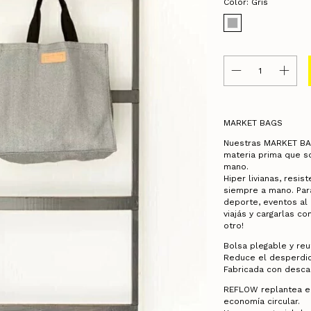
Color:
Gris
MARKET BAGS
Nuestras MARKET BA
materia prima que s
mano.
Hiper livianas, resis
siempre a mano. Para 
deporte, eventos al a
viajás y cargarlas co
otro!
Bolsa plegable y reut
Reduce el desperdic
Fabricada con desca
REFLOW replantea el 
economía circular.