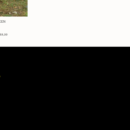
EEN
33,33
s