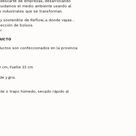
descarte de empresas, desarrollando
 Cuidamos el medio ambiente usando al
 industriales que se transforman.
o y sostenible de Reflow, a donde vayas…
lección de bolsos.
o!
DUCTO
uctos son confeccionados en la provincia
0 cm, Fuelle 22 cm
e y gris.
nte o trapo húmedo, secado rápido al