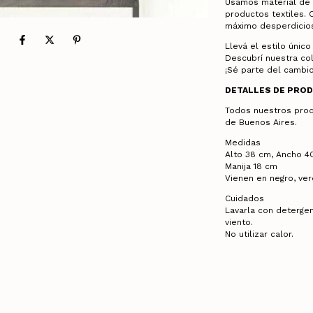
Usamos material de 
productos textiles.
máximo desperdicios
Llevá el estilo únic
Descubrí nuestra co
¡Sé parte del cambi
DETALLES DE PRO
Todos nuestros prod
de Buenos Aires.
Medidas
Alto 38 cm, Ancho 4
Manija 18 cm
Vienen en negro, verd
Cuidados
Lavarla con deterge
viento.
No utilizar calor.