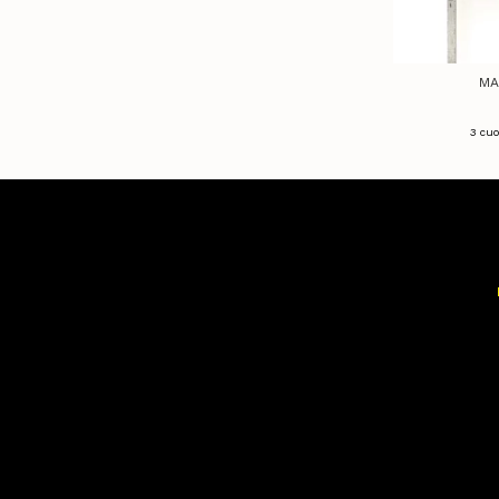
MA
3
cuo