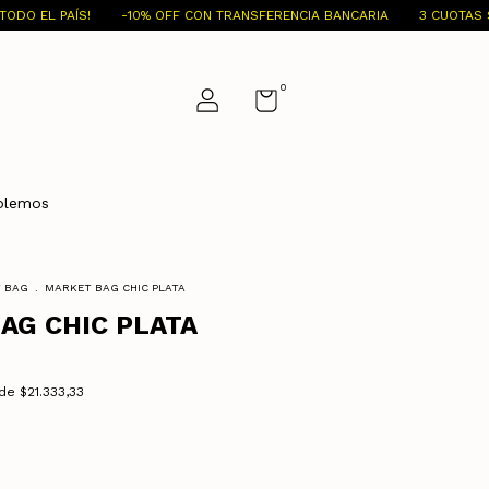
-10% OFF CON TRANSFERENCIA BANCARIA
3 CUOTAS SIN INTERÉS
0
blemos
 BAG
.
MARKET BAG CHIC PLATA
AG CHIC PLATA
 de
$21.333,33